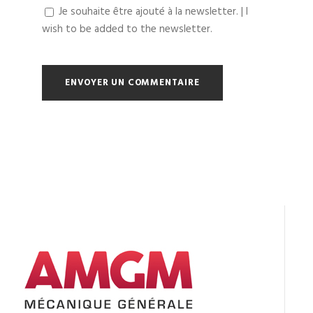
Je souhaite être ajouté à la newsletter. | I
wish to be added to the newsletter.
A
l
t
e
r
n
a
t
i
v
e