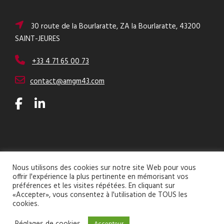
30 route de la Bourlaratte, ZA la Bourlaratte, 43200
SAINT-JEURES
+33 4 71 65 00 73
contact@amgm43.com
Nous utilisons des cookies sur notre site Web pour vous
offrir l'expérience la plus pertinente en mémorisant vos
Copyright 2022 AMGM -
Mentions Légales
-
C.G.V.
-
préférences et les visites répétées. En cliquant sur
Réalisation :
Wizlab
Gestion du consentement
«Accepter», vous consentez à l'utilisation de TOUS les
cookies.
English
(
Anglais
)
Français